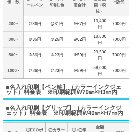
冊 数
+版代
ールペン
印刷1色
価合計
額（税
抜）
13,400
200~
＠36円
@31円
＠67円
7000円
円
18,600
300~
＠36円
＠26円
＠62円
7000円
円
29,500
500~
＠36円
＠23円
＠59円
7000円
円
59,000
1000~
＠36円
＠23円
＠59円
7000円
円
■名入れ印刷【ペン軸】（カラーインクジェ
ット）料金表 ※印刷範囲W70㎜×H3㎜内
■名入れ印刷【グリップ】（カラーインクジ
ェット）料金表 ※印刷範囲W40㎜×H7㎜内
金額
①ECOボ
②カラー
①+②単