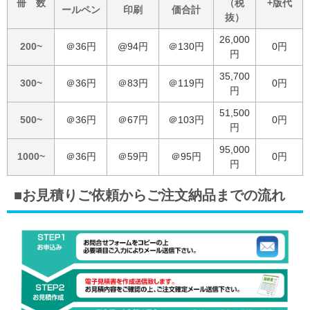
冊 数
（税
+版代
ールペン
印刷
価合計
抜）
26,000
200~
＠36円
@94円
＠130円
0円
円
35,700
300~
＠36円
＠83円
＠119円
0円
円
51,500
500~
＠36円
＠67円
＠103円
0円
円
95,000
1000~
＠36円
＠59円
＠95円
0円
円
■お見積りご依頼からご注文納品までの流れ