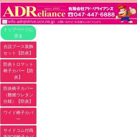
トップページに
戻る
合説ブース装飾
セット【防炎】
防炎トロマット
椅子カバー【防
炎】
防炎椅子カバー
（難燃ウレタン
仕様）【防炎】
ワイド椅子カバ
ー
サイドコム付両
面POP椅子カバ