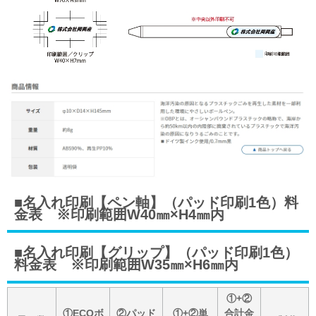
■名入れ印刷【ペン軸】（パッド印刷1色）料
金表 ※印刷範囲W40㎜×H4㎜内
■名入れ印刷【グリップ】（パッド印刷1色）
料金表 ※印刷範囲W35㎜×H6㎜内
①+②
①ECOボ
②パッド
①+②単
合計金