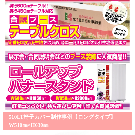
510LT椅子カバー制作事例【ロングタイプ】
W510㎜×H630㎜