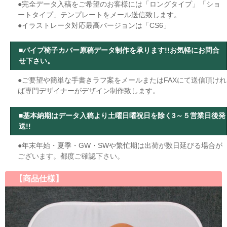
●完全データ入稿をご希望のお客様には「ロングタイプ」「ショ
ートタイプ」テンプレートをメール送信致します。
●イラストレータ対応最高バージョンは「CS6」
■パイプ椅子カバー原稿データ制作を承ります!!お気軽にお問合
せ下さい。
●ご要望や簡単な手書きラフ案をメールまたはFAXにて送信頂けれ
ば専門デザイナーがデザイン制作致します。
■基本納期はデータ入稿より土曜日曜祝日を除く3～５営業日後発
送!!
●年末年始・夏季・GW・SWや繁忙期は出荷が数日延びる場合が
ございます。都度ご確認下さい。
【商品仕様】