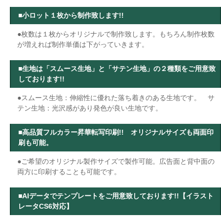
■小ロット１枚から制作致します!!
●枚数は１枚からオリジナルで制作致します。もちろん制作枚数
が増えれば制作単価は下がっていきます。
■生地は「スムース生地」と「サテン生地」の２種類をご用意致
しております!!
●スムース生地：伸縮性に優れた落ち着きのある生地です。 サ
テン生地：光沢感があり発色が良い生地です。
■高品質フルカラー昇華転写印刷!! オリジナルサイズも両面印
刷も可能。
●ご希望のオリジナル製作サイズで製作可能。広告面と背中面の
両方に印刷することも可能です。
■AIデータでテンプレートをご用意致しております!!
【イラスト
レータCS6対応】