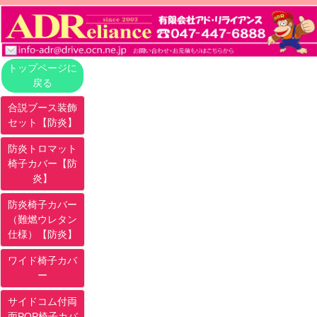
トップページに
戻る
合説ブース装飾
セット【防炎】
防炎トロマット
椅子カバー【防
炎】
防炎椅子カバー
（難燃ウレタン
仕様）【防炎】
ワイド椅子カバ
ー
サイドコム付両
面POP椅子カバ