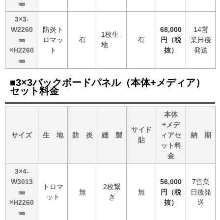
㎜
3×3-
W2260
防炎ト
68,000
14営
1枚生
㎜
ロマッ
有
有
円（税
業日後
地
×H2260
ト
抜）
発送
㎜
■3×3バックボードパネル（本体+メディア）
セット料金
本体
+メデ
サイド
サイズ
生 地
防 炎
縫 製
ィアセ
納 期
貼
ット料
金
3×4-
W3013
56,000
7営業
トロマ
2枚繋
㎜
無
無
円（税
日後発
ット
ぎ
×H2260
抜）
送
㎜