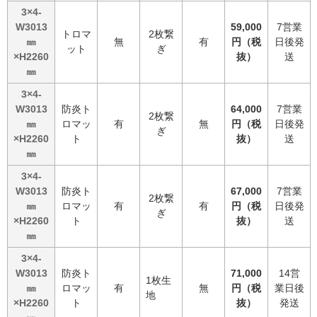
3×4-
W3013
59,000
7営業
トロマ
2枚繋
㎜
無
有
円（税
日後発
ット
ぎ
×H2260
抜）
送
㎜
3×4-
W3013
防炎ト
64,000
7営業
2枚繋
㎜
ロマッ
有
無
円（税
日後発
ぎ
×H2260
ト
抜）
送
㎜
3×4-
W3013
防炎ト
67,000
7営業
2枚繋
㎜
ロマッ
有
有
円（税
日後発
ぎ
×H2260
ト
抜）
送
㎜
3×4-
W3013
防炎ト
71,000
14営
1枚生
㎜
ロマッ
有
無
円（税
業日後
地
×H2260
ト
抜）
発送