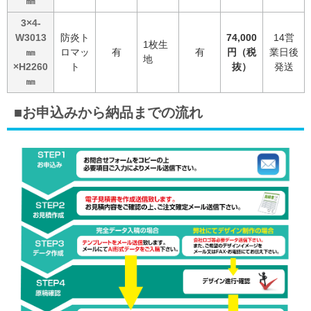
㎜
3×4-
W3013
防炎ト
74,000
14営
1枚生
㎜
ロマッ
有
有
円（税
業日後
地
×H2260
ト
抜）
発送
㎜
■お申込みから納品までの流れ