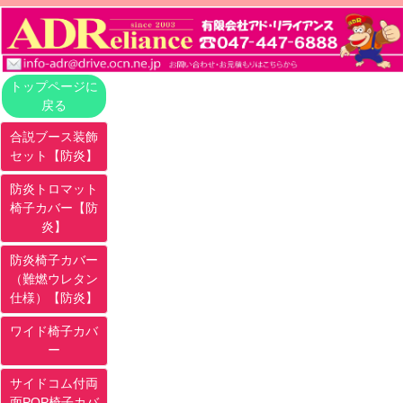
トップページに
戻る
合説ブース装飾
セット【防炎】
防炎トロマット
椅子カバー【防
炎】
防炎椅子カバー
（難燃ウレタン
仕様）【防炎】
ワイド椅子カバ
ー
サイドコム付両
面POP椅子カバ