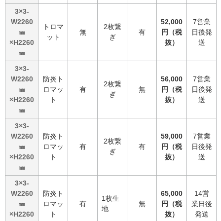
3×3-
W2260
52,000
7営業
トロマ
2枚繋
㎜
無
有
円（税
日後発
ット
ぎ
×H2260
抜）
送
㎜
3×3-
W2260
防炎ト
56,000
7営業
2枚繋
㎜
ロマッ
有
無
円（税
日後発
ぎ
×H2260
ト
抜）
送
㎜
3×3-
W2260
防炎ト
59,000
7営業
2枚繋
㎜
ロマッ
有
有
円（税
日後発
ぎ
×H2260
ト
抜）
送
㎜
3×3-
W2260
防炎ト
65,000
14営
1枚生
㎜
ロマッ
有
無
円（税
業日後
地
×H2260
ト
抜）
発送