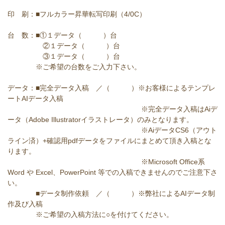
印 刷：■フルカラー昇華転写印刷（4/0C）
台 数：■①１データ（ ）台
②１データ（ ）台
③１データ（ ）台
※ご希望の台数をご入力下さい。
データ：■完全データ入稿 ／（ ）※お客様によるテンプレ
ートAIデータ入稿
※完全データ入稿はAiデ
ータ（Adobe Illustratorイラストレータ）のみとなります。
※AiデータCS6（アウト
ライン済）+確認用pdfデータをファイルにまとめて頂き入稿とな
ります。
※Microsoft Office系
Word や Excel、PowerPoint 等での入稿できませんのでご注意下さ
い。
■データ制作依頼 ／（ ）※弊社によるAIデータ制
作及び入稿
※ご希望の入稿方法に○を付けてください。